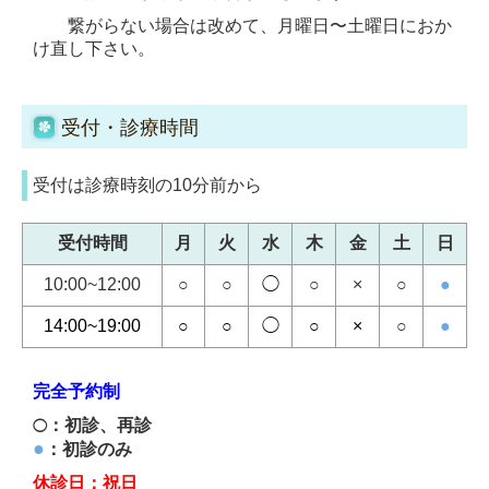
繋がらない場合は改めて、月曜日〜土曜日におか
け直し下さい。
受付・診療時間
受付は診療時刻の10分前から
受付時間
月
火
水
木
金
土
日
10:00~12:00
○
○
◯
○
×
○
●
14:00~19:00
○
○
◯
○
×
○
●
完全予約制
：初診、再診
◯
●
：初診のみ
休診日：祝日