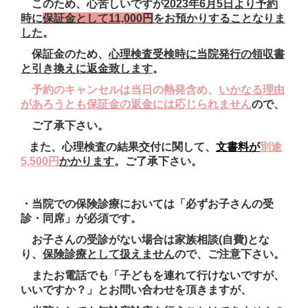
このため、心苦しいですが
2023年6月5日より予約
時に
保証金として11,000円
をお預かりすることなりま
した
。
保証金のため、
心理検査受検時に当院発行の領収書
と引き換えに返金致します
。
予約のキャンセルは当日の熱発含め、
いかなる理由
があろうとも保証金の返金には応じられません
ので、
ご了承下さい。
また、心理検査の結果交付に関して、
文書料が
別途
5,500円
かかります
。ご了承下さい。
・当院での保険診療においては「必ずお子さんの受
診・同席」が必須です。
お子さんの受診がない場合は家族相談(自費)とな
り、
保険診療として扱えません
ので、ご注意下さい。
またお電話でも「子どもを連れて行けないですが、
いいですか？」とお問い合わせを頂きますが、