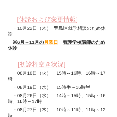
こころのクリニック 狭山台 ホーム
[
休診および変更情報
]
こころのクリニック 狭山台 診療時間 クリニック案内
・10
月22日（木）
豊島区就学相談のため休
こころのクリニック 狭山台 初診予約
診
※
6月～11月の
月曜日
看護学校講師のため
休診
[
初診枠空き状況]
・08
月18日（火）
15時～16時、16時～17
時
・08
月19日（水）
15時半～16時半
・08
月26日（水）
14時～15時、15時～16
時、16時～17時
・08
月27日（木）
10時～11時、11時～12
時